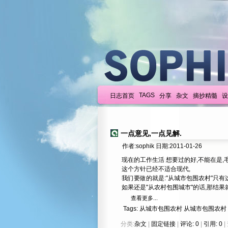
TAGS
日志首页
分享
杂文
摘抄精髓
设
一点意见,一点见解.
作者:sophik 日期:2011-01-26
现在的工作生活 想要过的好,不能在是,毛
这个方针已经不适合现代,
我们要做的就是:"从城市包围农村"只有
如果还是"从农村包围城市"的话,那结果就
查看更多...
Tags:
从城市包围农村
从城市包围农村
分类:
杂文
|
固定链接
|
评论: 0
|
引用: 0
|