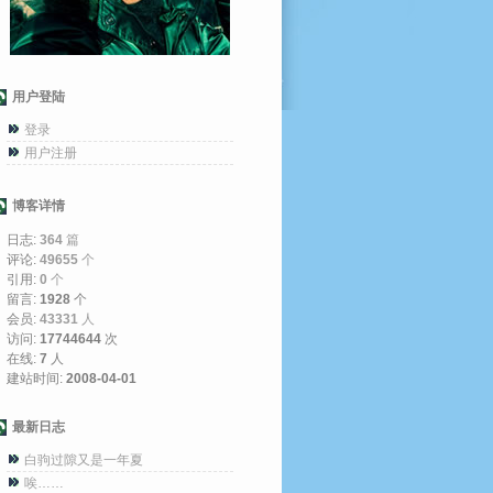
用户登陆
登录
用户注册
博客详情
日志:
364
篇
评论:
49655
个
引用:
0
个
留言:
1928
个
会员:
43331
人
访问:
17744644
次
在线:
7
人
建站时间:
2008-04-01
最新日志
白驹过隙又是一年夏
唉……