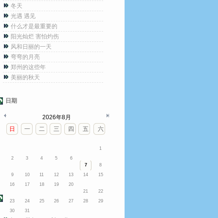
冬天
光遇 遇见
什么才是最重要的
阳光灿烂 害怕灼伤
风和日丽的一天
弯弯的月亮
郑州的这些年
美丽的秋天
日期
2026年8月
日
一
二
三
四
五
六
1
2
3
4
5
6
7
8
9
10
11
12
13
14
15
16
17
18
19
20
21
22
23
24
25
26
27
28
29
30
31