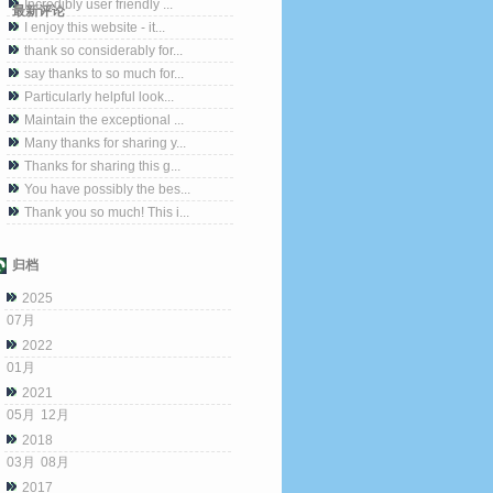
Incredibly user friendly ...
最新评论
I enjoy this website - it...
thank so considerably for...
say thanks to so much for...
Particularly helpful look...
Maintain the exceptional ...
Many thanks for sharing y...
Thanks for sharing this g...
You have possibly the bes...
Thank you so much! This i...
归档
2025
07月
2022
01月
2021
05月
12月
2018
03月
08月
2017