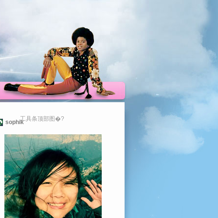
工具条顶部图�?
sophik