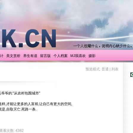
计
美文赏析
养生有道
留言版
个人档案
MJ我喜欢
摄影
预览模式:
普通
|
列表
爷爷的:"从农村包围城市"
这样,才能让更多的人富裕,让自己有更大的空间,
是,自取灭亡.死路一条.
 查看次数: 4382