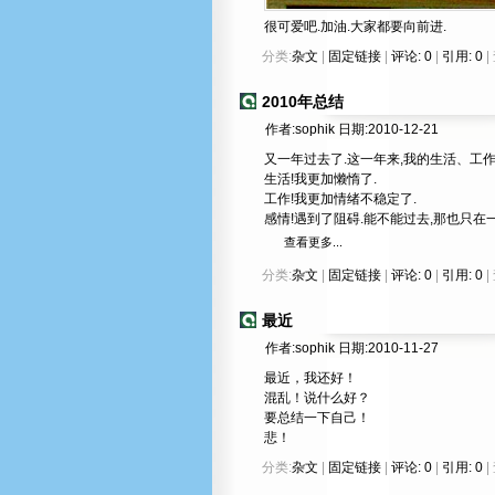
很可爱吧.加油.大家都要向前进.
分类:
杂文
|
固定链接
|
评论: 0
|
引用: 0
|
2010年总结
作者:sophik 日期:2010-12-21
又一年过去了.这一年来,我的生活、工作
生活!我更加懒惰了.
工作!我更加情绪不稳定了.
感情!遇到了阻碍.能不能过去,那也只在一
查看更多...
分类:
杂文
|
固定链接
|
评论: 0
|
引用: 0
|
最近
作者:sophik 日期:2010-11-27
最近，我还好！
混乱！说什么好？
要总结一下自己！
悲！
分类:
杂文
|
固定链接
|
评论: 0
|
引用: 0
|