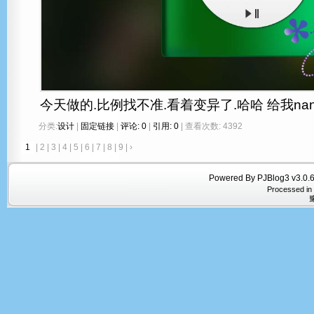
今天做的.比例找不准.看着变异了.哈哈 给我na
分类:
设计
|
固定链接
|
评论: 0
|
引用: 0
| 查看次数: 4392
1
|
2
|
3
|
4
|
5
|
6
|
7
|
8
|
9
|
›
Powered By PJBlog3 v3.0.6
Processed in
豫