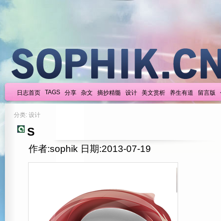
TAGS
日志首页
分享
杂文
摘抄精髓
设计
美文赏析
养生有道
留言版
分类: 设计
S
作者:sophik 日期:2013-07-19