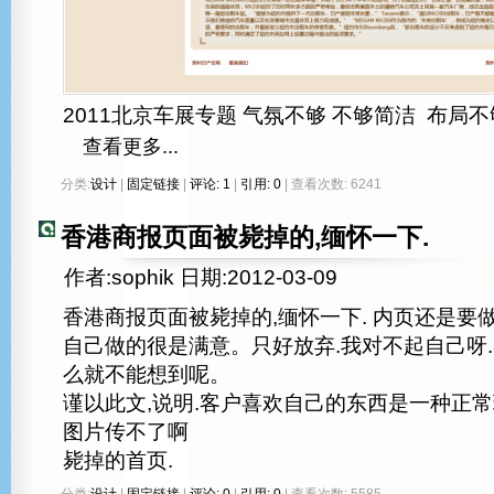
2011北京车展专题 气氛不够 不够简洁 布局不够
查看更多...
分类:
设计
|
固定链接
|
评论: 1
|
引用: 0
| 查看次数: 6241
香港商报页面被毙掉的,缅怀一下.
作者:sophik 日期:2012-03-09
香港商报页面被毙掉的,缅怀一下. 内页还是要做
自己做的很是满意。只好放弃.我对不起自己呀
么就不能想到呢。
谨以此文,说明.客户喜欢自己的东西是一种正常
图片传不了啊
毙掉的首页.
分类:
设计
|
固定链接
|
评论: 0
|
引用: 0
| 查看次数: 5585